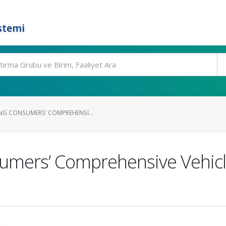
stemi
NG CONSUMERS’ COMPREHENSI...
sumers’ Comprehensive Vehicl