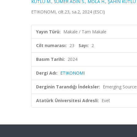
KUTLU M.
,
SUMER ADİN S.
,
MOLA H.
,
ŞAHİN KUTLU 
ETIKONOMI, cilt.23, sa.2, 2024 (ESCI)
Yayın Türü:
Makale / Tam Makale
Cilt numarası:
23
Sayı:
2
Basım Tarihi:
2024
Dergi Adı:
ETIKONOMI
Derginin Tarandığı İndeksler:
Emerging Sources
Atatürk Üniversitesi Adresli:
Evet