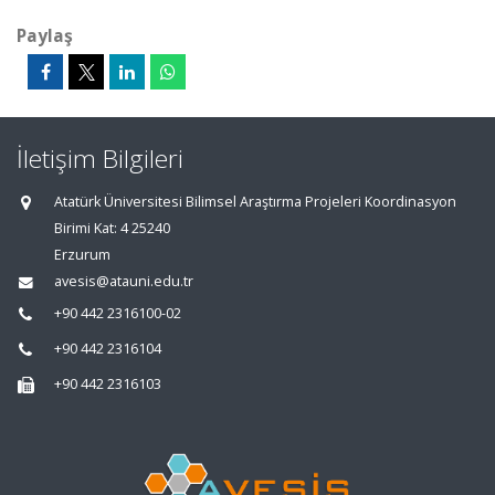
Paylaş
İletişim Bilgileri
Atatürk Üniversitesi Bilimsel Araştırma Projeleri Koordinasyon
Birimi Kat: 4 25240
Erzurum
avesis@atauni.edu.tr
+90 442 2316100-02
+90 442 2316104
+90 442 2316103