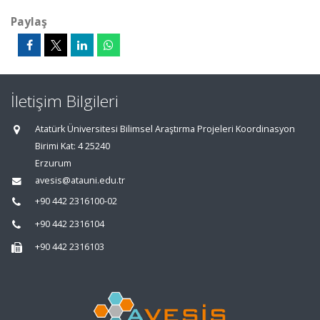
Paylaş
İletişim Bilgileri
Atatürk Üniversitesi Bilimsel Araştırma Projeleri Koordinasyon
Birimi Kat: 4 25240
Erzurum
avesis@atauni.edu.tr
+90 442 2316100-02
+90 442 2316104
+90 442 2316103