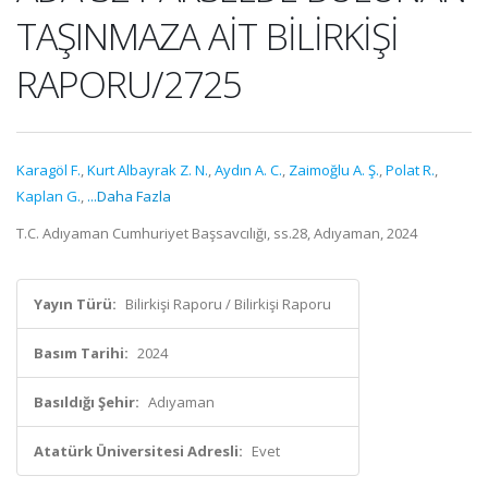
TAŞINMAZA AİT BİLİRKİŞİ
RAPORU/2725
Karagöl F.
,
Kurt Albayrak Z. N.
,
Aydın A. C.
,
Zaimoğlu A. Ş.
,
Polat R.
,
Kaplan G.
,
...Daha Fazla
T.C. Adıyaman Cumhuriyet Başsavcılığı, ss.28, Adıyaman, 2024
Yayın Türü:
Bilirkişi Raporu / Bilirkişi Raporu
Basım Tarihi:
2024
Basıldığı Şehir:
Adıyaman
Atatürk Üniversitesi Adresli:
Evet