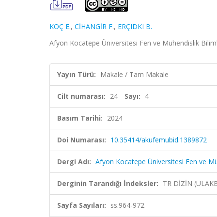
KOÇ E.
,
CİHANGİR F.
,
ERÇIDKI B.
Afyon Kocatepe Üniversitesi Fen ve Mühendislik Bilimle
Yayın Türü:
Makale / Tam Makale
Cilt numarası:
24
Sayı:
4
Basım Tarihi:
2024
Doi Numarası:
10.35414/akufemubid.1389872
Dergi Adı:
Afyon Kocatepe Üniversitesi Fen ve Müh
Derginin Tarandığı İndeksler:
TR DİZİN (ULAK
Sayfa Sayıları:
ss.964-972