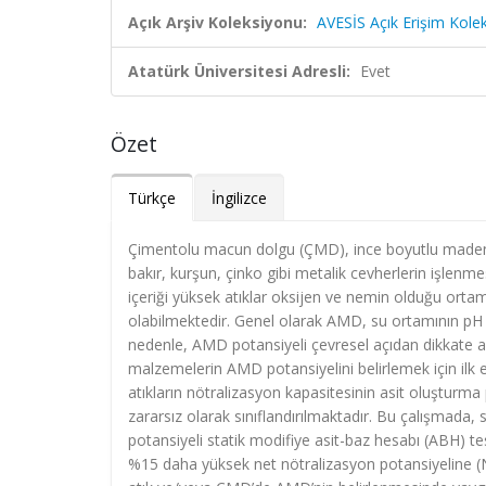
Açık Arşiv Koleksiyonu:
AVESİS Açık Erişim Kole
Atatürk Üniversitesi Adresli:
Evet
Özet
Türkçe
İngilizce
Çimentolu macun dolgu (ÇMD), ince boyutlu maden tes
bakır, kurşun, çinko gibi metalik cevherlerin işlenme
içeriği yüksek atıklar oksijen ve nemin olduğu or
olabilmektedir. Genel olarak AMD, su ortamının pH
nedenle, AMD potansiyeli çevresel açıdan dikkate al
malzemelerin AMD potansiyelini belirlemek için ilk eta
atıkların nötralizasyon kapasitesinin asit oluştur
zararsız olarak sınıflandırılmaktadır. Bu çalışmada
potansiyeli statik modifiye asit-baz hesabı (ABH) te
%15 daha yüksek net nötralizasyon potansiyeline (N