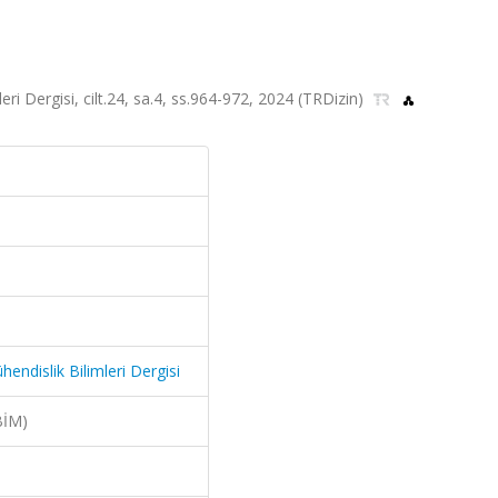
ri Dergisi, cilt.24, sa.4, ss.964-972, 2024 (TRDizin)
endislik Bilimleri Dergisi
BİM)