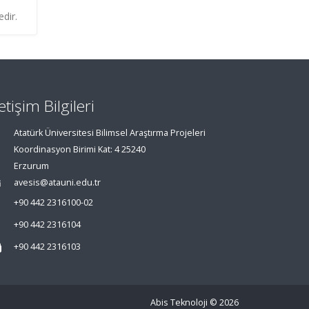
dir.
letişim Bilgileri
Atatürk Üniversitesi Bilimsel Araştırma Projeleri
Koordinasyon Birimi Kat: 4 25240
Erzurum
avesis@atauni.edu.tr
+90 442 2316100-02
+90 442 2316104
+90 442 2316103
Abis Teknoloji
© 2026