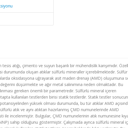
ksiyonu
is atığı, çimento ve suyun başarılı bir mühendislik karışımıdır. Özell
si durumunda oluşan atıklar sülfürlü mineraller içerebilmektedir. Sülfür
tamlarda oksidasyona uğrayarak asit maden drenajı (AMD) oluşumuna 
 değerini düşürmekte ve ağır metal salınımına neden olmaktadır. Bu
ınması gereken önemli bir parametredir. Sülfürlü mineral içeren
pta kullanılan testlerden birisi statik testlerdir. Statik testler sonucu
ma potansiyelinden yüksek olması durumunda, bu tür atıklar AMD açısın
, sülfürlü atık ve aynı atıktan hazırlanmış ÇMD numunelerinde AMD
sti ile incelenmiştir. Bulgular, ÇMD numunelerinin atık numunesine kıy
NP) sahip olduğunu göstermiştir. Çalışmada ayrıca sülfürlü mineral i