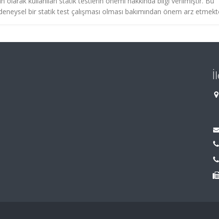
larak kullanılan statik testlerin önemi hakkında bilgi verilmiştir. Bu
eneysel bir statik test çalışması olması bakımından önem arz etmekte
İ