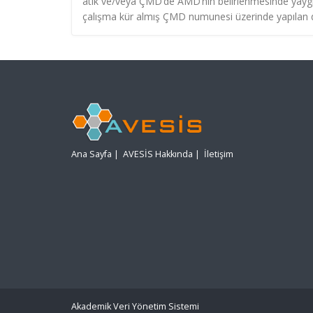
atık ve/veya ÇMD’de AMD’nin belirlenmesinde yaygın o
çalışma kür almış ÇMD numunesi üzerinde yapılan d
Ana Sayfa
|
AVESİS Hakkında
|
İletişim
Akademik Veri Yönetim Sistemi