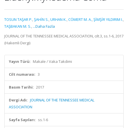
TOSUN TAŞAR P.
,
ŞAHİN S.
,
URHAN K.
,
CÖMERT M. A.
,
ŞİMŞİR YILDIRIM I.
,
TAŞBAKAN M. S.
,
...Daha Fazla
JOURNAL OF THE TENNESSEE MEDICAL ASSOCIATION, cilt.3, ss.1-6, 2017
(Hakemli Dergi)
Yayın Türü:
Makale / Vaka Takdimi
Cilt numarası:
3
Basım Tarihi:
2017
Dergi Adı:
JOURNAL OF THE TENNESSEE MEDICAL
ASSOCIATION
Sayfa Sayıları:
ss.1-6