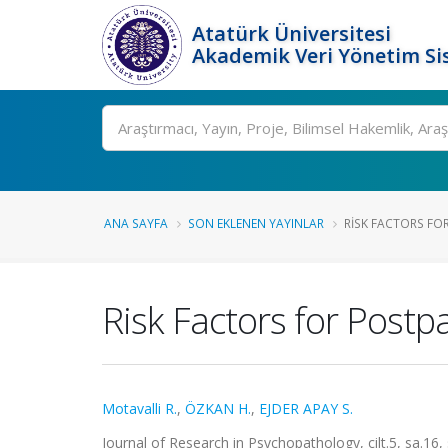
Atatürk Üniversitesi
Akademik Veri Yönetim Si
Ara
ANA SAYFA
SON EKLENEN YAYINLAR
RISK FACTORS FOR
Risk Factors for Postp
Motavalli R.
,
ÖZKAN H.
,
EJDER APAY S.
Journal of Research in Psychopathology, cilt.5, sa.16