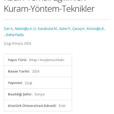
Kuram-Yöntem-Teknikler
Sarı A.
,
Nalcıoğlu A. U.
,
Karabulut M.
,
Güler F.
,
Çavuş K.
,
Köseoğlu E.
,
...Daha Fazla
Çizgi, Konya, 2024
Yayın Türü:
Kitap / Araştırma Kitabı
Basım Tarihi:
2024
Yayınevi:
Çizgi
Basıldığı Şehir:
Konya
Atatürk Üniversitesi Adresli:
Evet