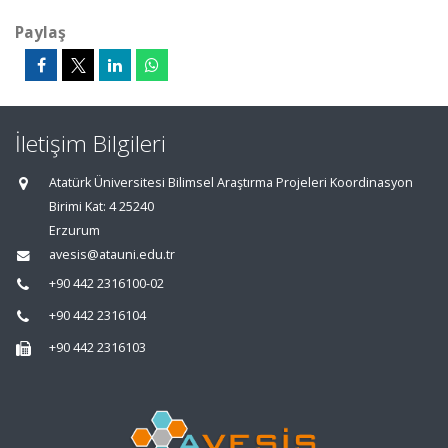
Paylaş
İletişim Bilgileri
Atatürk Üniversitesi Bilimsel Araştırma Projeleri Koordinasyon
Birimi Kat: 4 25240
Erzurum
avesis@atauni.edu.tr
+90 442 2316100-02
+90 442 2316104
+90 442 2316103