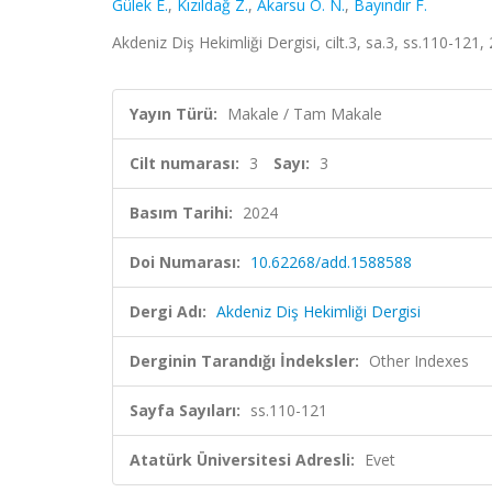
Gülek E.
,
Kızıldağ Z.
,
Akarsu O. N.
,
Bayındır F.
Akdeniz Diş Hekimliği Dergisi, cilt.3, sa.3, ss.110-121
Yayın Türü:
Makale / Tam Makale
Cilt numarası:
3
Sayı:
3
Basım Tarihi:
2024
Doi Numarası:
10.62268/add.1588588
Dergi Adı:
Akdeniz Diş Hekimliği Dergisi
Derginin Tarandığı İndeksler:
Other Indexes
Sayfa Sayıları:
ss.110-121
Atatürk Üniversitesi Adresli:
Evet