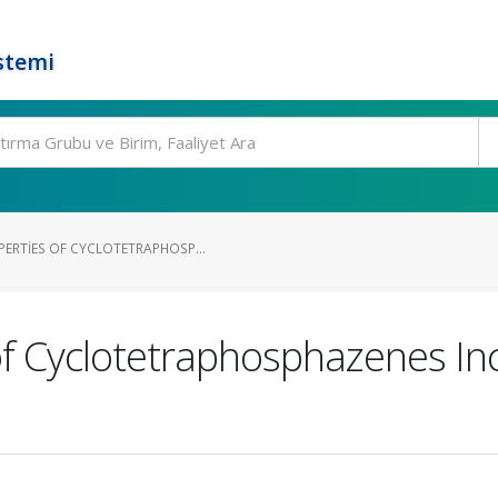
stemi
ERTIES OF CYCLOTETRAPHOSP...
of Cyclotetraphosphazenes Inc