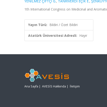
YENİLMEZ ÇİFTÇİ G.
,
TANRIVERDİ EÇİK E.
,
ŞENKUYTU
1th International Congress on Medicinal and Aromatic 
Yayın Türü:
Bildiri / Özet Bildiri
Atatürk Üniversitesi Adresli:
Hayır
Ana Sayfa
|
AVESİS Hakkında
|
İletişim