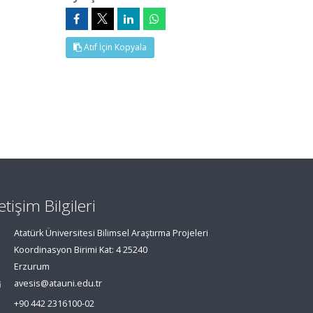
Atıf İçin Kopyala
letişim Bilgileri
Atatürk Üniversitesi Bilimsel Araştırma Projeleri
Koordinasyon Birimi Kat: 4 25240
Erzurum
avesis@atauni.edu.tr
+90 442 2316100-02