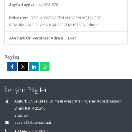
Sayfa Sayıları:
ss.863-876
Editörler:
ÖZGÜL OKTAY,CEYLAN NEZAHAT,ÜNGÖR
İBRAHİM,BİNGÖL AKIN,KARAGEÇİ MUSTAFA, Editör
Atatürk Üniversitesi Adresli:
Evet
Paylaş
İletişim Bilgileri
Atatürk Üniversitesi Bilimsel Araştırma Projeleri Koordinasyon
Birimi Kat: 4 25240
Erzurum
avesis@atauni.edu.tr
+90 442 2316100-02