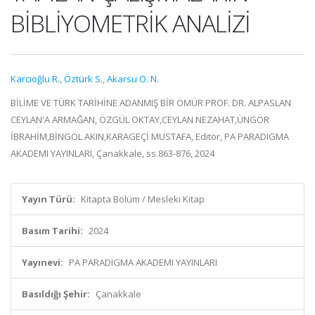
BİBLİYOMETRİK ANALİZİ
Karcıoğlu R.
,
Öztürk S.
,
Akarsu O. N.
BİLİME VE TÜRK TARİHİNE ADANMIŞ BİR ÖMÜR PROF. DR. ALPASLAN
CEYLAN'A ARMAĞAN, ÖZGÜL OKTAY,CEYLAN NEZAHAT,ÜNGÖR
İBRAHİM,BİNGÖL AKIN,KARAGEÇİ MUSTAFA, Editör, PA PARADIGMA
AKADEMI YAYINLARI, Çanakkale, ss.863-876, 2024
Yayın Türü:
Kitapta Bölüm / Mesleki Kitap
Basım Tarihi:
2024
Yayınevi:
PA PARADIGMA AKADEMI YAYINLARI
Basıldığı Şehir:
Çanakkale