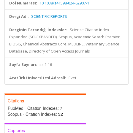
Doi Numarası:
10.1038/s41598-024-62907-1
Dergi Adı:
SCIENTIFIC REPORTS
Derginin Tarandığı İndeksler:
Science Citation Index
Expanded (SCI-EXPANDED), Scopus, Academic Search Premier,
BIOSIS, Chemical Abstracts Core, MEDLINE, Veterinary Science
Database, Directory of Open Access Journals
Sayfa Sayıları:
ss.1-16
Atatürk Üniversitesi Adresli:
Evet
Citations
PubMed - Citation Indexes:
7
Scopus - Citation Indexes:
32
Captures