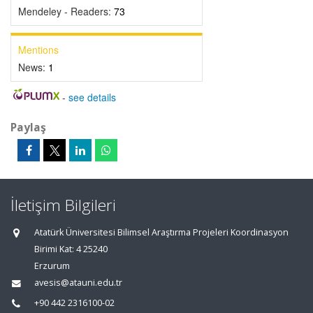
Mendeley - Readers:
73
Mentions
News:
1
-
see details
Paylaş
İletişim Bilgileri
Atatürk Üniversitesi Bilimsel Araştırma Projeleri Koordinasyon
Birimi Kat: 4 25240
Erzurum
avesis@atauni.edu.tr
+90 442 2316100-02