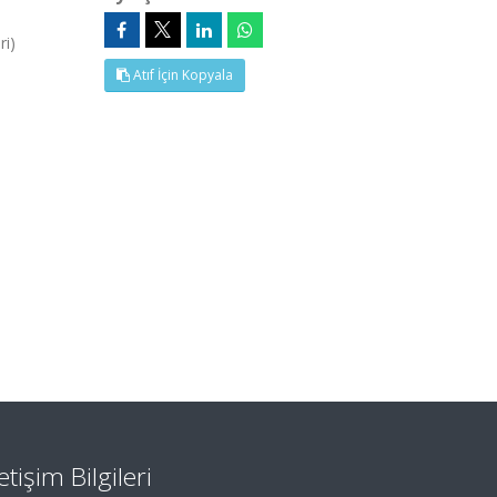
ri)
Atıf İçin Kopyala
letişim Bilgileri