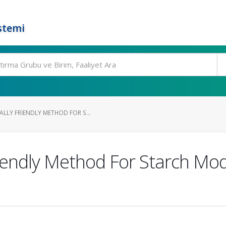
stemi
LLY FRIENDLY METHOD FOR S...
iendly Method For Starch Modi