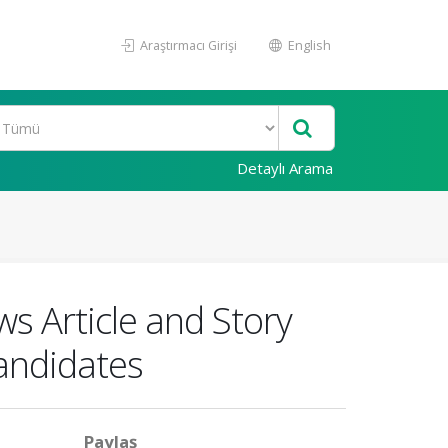
Araştırmacı Girişi
English
Detaylı Arama
ws Article and Story
andidates
Paylaş