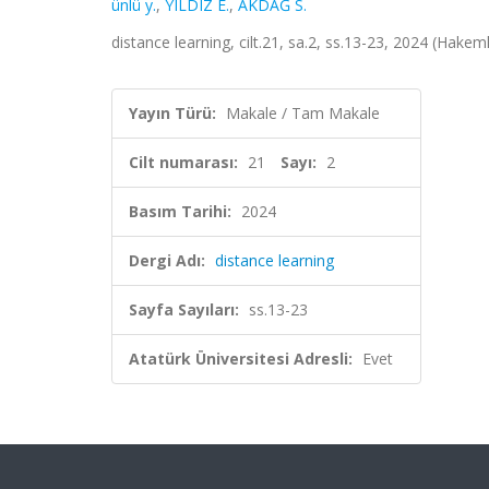
ünlü y.
,
YILDIZ E.
,
AKDAĞ S.
distance learning, cilt.21, sa.2, ss.13-23, 2024 (Hakeml
Yayın Türü:
Makale / Tam Makale
Cilt numarası:
21
Sayı:
2
Basım Tarihi:
2024
Dergi Adı:
distance learning
Sayfa Sayıları:
ss.13-23
Atatürk Üniversitesi Adresli:
Evet