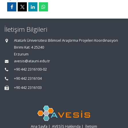
İletişim Bilgileri
Atatürk Üniversitesi Bilimsel Araştırma Projeleri Koordinasyon
Birimi Kat: 4 25240
Erzurum
avesis@atauni.edu.tr
+90 442 2316100-02
+90 442 2316104
+90 442 2316103
Ana Sayfa
|
AVESİS Hakkında
|
İletişim