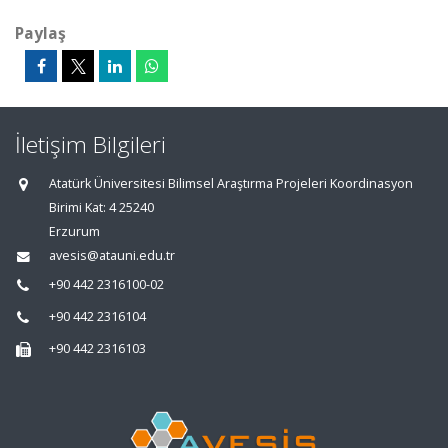
Paylaş
İletişim Bilgileri
Atatürk Üniversitesi Bilimsel Araştırma Projeleri Koordinasyon
Birimi Kat: 4 25240
Erzurum
avesis@atauni.edu.tr
+90 442 2316100-02
+90 442 2316104
+90 442 2316103