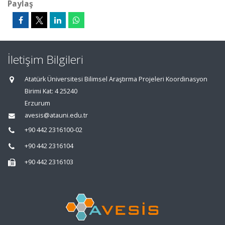
Paylaş
İletişim Bilgileri
Atatürk Üniversitesi Bilimsel Araştırma Projeleri Koordinasyon
Birimi Kat: 4 25240
Erzurum
avesis@atauni.edu.tr
+90 442 2316100-02
+90 442 2316104
+90 442 2316103