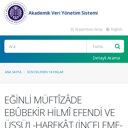
Akademik Veri Yönetim Sistemi
Araştırmacı Girişi
English
Ara
Detaylı Arama
ANA SAYFA
SON EKLENEN YAYINLAR
EĞİNLİ MÜFTÎZÂDE
EBÛBEKİR HİLMÎ EFENDİ VE
ÜSSÜ’L-HAREKÂT (İNCELEME-