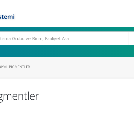
stemi
BIYAL PIGMENTLER
igmentler