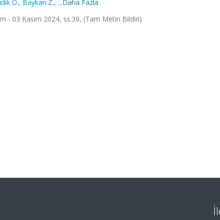
dık Ö.
,
Baykan Z.
,
...Daha Fazla
im - 03 Kasım 2024, ss.39, (Tam Metin Bildiri)
İ