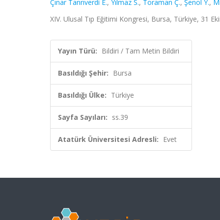
Çınar Tanrıverdi E.
,
Yılmaz S.
,
Toraman Ç.
,
Şenol Y.
,
Mı
XIV. Ulusal Tıp Eğitimi Kongresi, Bursa, Türkiye, 31 Ek
Yayın Türü:
Bildiri / Tam Metin Bildiri
Basıldığı Şehir:
Bursa
Basıldığı Ülke:
Türkiye
Sayfa Sayıları:
ss.39
Atatürk Üniversitesi Adresli:
Evet