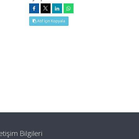
Atıf İçin Kopyala
letişim Bilgileri