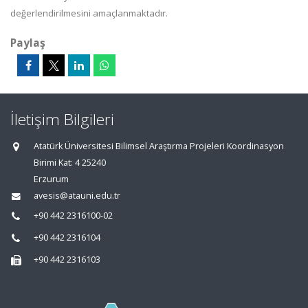
değerlendirilmesini amaçlanmaktadır.
Paylaş
İletişim Bilgileri
Atatürk Üniversitesi Bilimsel Araştırma Projeleri Koordinasyon
Birimi Kat: 4 25240
Erzurum
avesis@atauni.edu.tr
+90 442 2316100-02
+90 442 2316104
+90 442 2316103