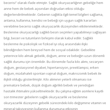
becerisi” olarak ifade etmiştir. Sağlık okuryazarlığının gebeliğe hem
anne hem de bebek açısından doğrudan etkisi olduğu
değerlendirilmektedir. Gebenin sağlıkla ilgili temel bilgileri sağlama,
anlama, kullanma, kendisi ve bebeği için uygun sağlık kararları
verebilme becerisi sağlık okuryazarlık düzeyinden etkilenmektedir.
Beslenme okuryazarlığı sağlıklı besin seçimleri yapabilmeyi sağlayan
bilgi, beceri ve tutumların birleşimi olarak kabul edilir. Sağlıklı
beslenme ile psikolojik ve fiziksel iyi oluş arasındaki ilişki
bilindiğinden hem bireysel hem de sosyal odaklıdır. Gebelikte
yeterince kilo almak gebelik, doğum, anne ve bebeğin uzun dönemli
sağlık durumu için önemlidir. Bu dönemde fazla kilo alımı, sezaryen
doğum, gestasyonel diyabet, hipertansiyon, preeklampsi, erken
doğum, müdahaleli spontan vajinal doğum, makrozomik bebek ile
ilişkili olduğu gösterilmiştir. Kilo alımının yeterli olmaması ise
prematüre bebek, düşük doğum ağırlıklı bebek ve yenidoğan
hastalık ihtimalini yükseltmektedir. Bu çalışma eğitim asmlere kayıtlı
son trimester gebelerin sağlık okuryazarlık ve beslenme
okuryazarlık düzeyinin gebelik sürecindeki kilo değişimine vitamin ve
mineral takviyesinin kullanma durumuna etkisinin