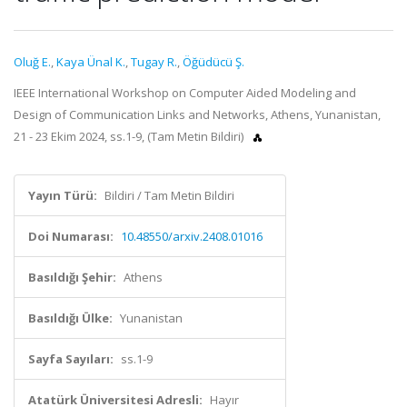
Oluğ E.
,
Kaya Ünal K.
,
Tugay R.
,
Öğüdücü Ş.
IEEE International Workshop on Computer Aided Modeling and
Design of Communication Links and Networks, Athens, Yunanistan,
21 - 23 Ekim 2024, ss.1-9, (Tam Metin Bildiri)
Yayın Türü:
Bildiri / Tam Metin Bildiri
Doi Numarası:
10.48550/arxiv.2408.01016
Basıldığı Şehir:
Athens
Basıldığı Ülke:
Yunanistan
Sayfa Sayıları:
ss.1-9
Atatürk Üniversitesi Adresli:
Hayır