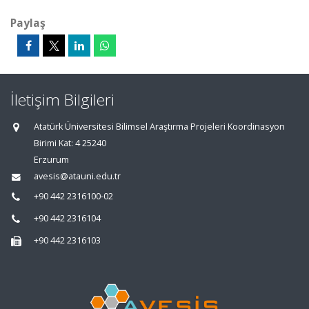
Paylaş
İletişim Bilgileri
Atatürk Üniversitesi Bilimsel Araştırma Projeleri Koordinasyon
Birimi Kat: 4 25240
Erzurum
avesis@atauni.edu.tr
+90 442 2316100-02
+90 442 2316104
+90 442 2316103