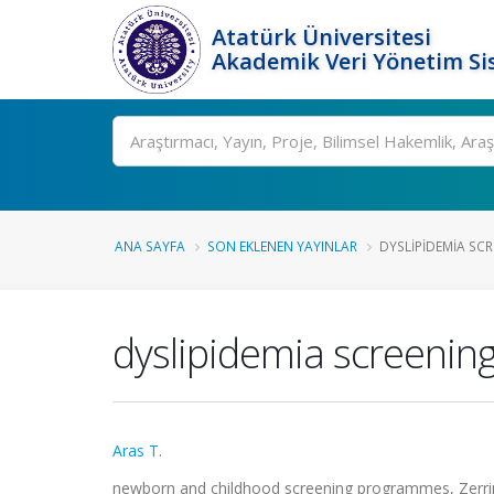
Atatürk Üniversitesi
Akademik Veri Yönetim Si
Ara
ANA SAYFA
SON EKLENEN YAYINLAR
DYSLIPIDEMIA SC
dyslipidemia screenin
Aras T.
newborn and childhood screening programmes, Zerrin