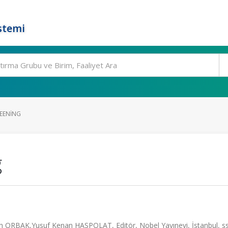
stemi
REENING
g
 ORBAK,Yusuf Kenan HASPOLAT, Editör, Nobel Yayınevi, İstanbul, ss