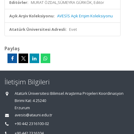
Editörler:
MURAT ÖZDAL,SÜMEYRA GÜRKÖK, Editör
Açık Arşiv Koleksiyonu:
AVESİS Açık Erişim Koleksiyonu
Atatürk Üniversitesi Adresli:
Evet
Paylaş
İletişim Bilgileri
Atatürk Üniversitesi Bilimsel Araştırma Projeleri Koordinasyon
Birimi Kat: 4 25240
Erzurum
avesis@atauni.edu.tr
+90 442 2316100-02
+90 442 2316104