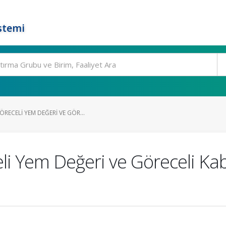
stemi
RECELI YEM DEĞERI VE GÖR...
i Yem Değeri ve Göreceli Ka