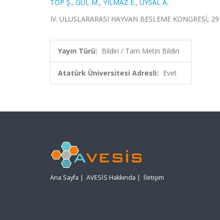
TOP Ş.
,
GÜL M.
,
YILMAZ E.
,
UYSAL A.
IV. ULUSLARARASI HAYVAN BESLEME KONGRESİ, 29 Şub
Yayın Türü:
Bildiri / Tam Metin Bildiri
Atatürk Üniversitesi Adresli:
Evet
Ana Sayfa
|
AVESİS Hakkında
|
İletişim