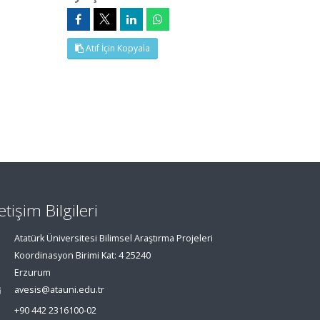
Atıf İçin Kopyala
letişim Bilgileri
Atatürk Üniversitesi Bilimsel Araştırma Projeleri
Koordinasyon Birimi Kat: 4 25240
Erzurum
avesis@atauni.edu.tr
+90 442 2316100-02