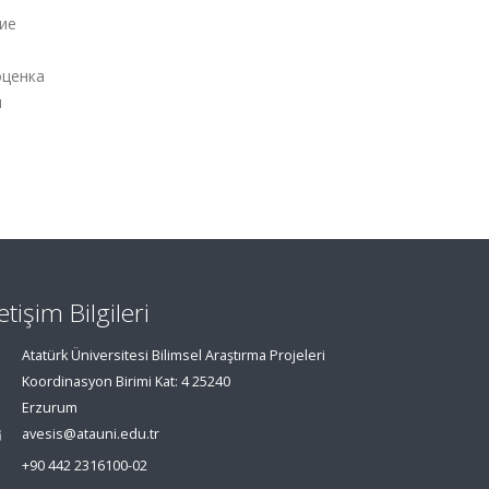
ние
оценка
и
letişim Bilgileri
Atatürk Üniversitesi Bilimsel Araştırma Projeleri
Koordinasyon Birimi Kat: 4 25240
Erzurum
avesis@atauni.edu.tr
+90 442 2316100-02