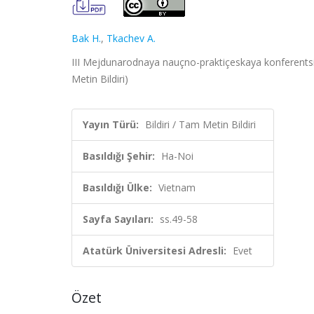
Bak H.
,
Tkachev A.
III Mejdunarodnaya nauçno-praktiçeskaya konferentsi
Metin Bildiri)
Yayın Türü:
Bildiri / Tam Metin Bildiri
Basıldığı Şehir:
Ha-Noi
Basıldığı Ülke:
Vietnam
Sayfa Sayıları:
ss.49-58
Atatürk Üniversitesi Adresli:
Evet
Özet