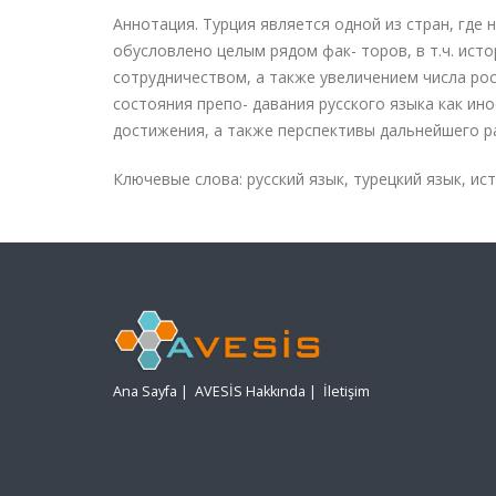
Аннотация
. Турция является одной из стран, где
обусловлено целым рядом фак
-
торов, в т.ч. ис
сотрудничеством, а также увеличением числа росс
состояния препо
-
давания русского языка как ин
достижения, а также перспективы дальнейшего ра
Ключевые слова
: русский язык, турецкий язык, и
Ana Sayfa
|
AVESİS Hakkında
|
İletişim