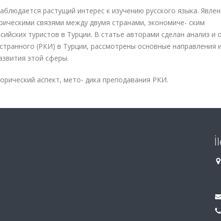
 наблюдается растущий интерес к изучению русского языка. Явле
торическими связями между двумя странами, экономиче
-
ским
ийских туристов в Турции. В статье авторами сделан анализ и 
остранного (РКИ) в Турции, рассмотрены основные направления 
звития этой сферы.
сторический аспект, мето
-
дика преподавания РКИ.
İ