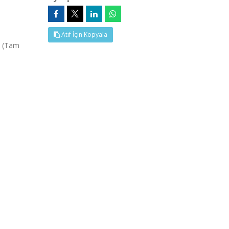
Atıf İçin Kopyala
, (Tam