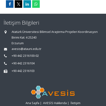
İletişim Bilgileri
Atatürk Üniversitesi Bilimsel Araştırma Projeleri Koordinasyon
Birimi Kat: 4 25240
Erzurum
avesis@atauni.edu.tr
+90 442 2316100-02
+90 442 2316104
+90 442 2316103
Ana Sayfa
|
AVESİS Hakkında
|
İletişim