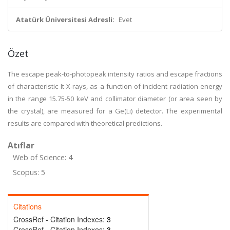
Atatürk Üniversitesi Adresli:
Evet
Özet
The escape peak-to-photopeak intensity ratios and escape fractions
of characteristic It X-rays, as a function of incident radiation energy
in the range 15.75-50 keV and collimator diameter (or area seen by
the crystal), are measured for a Ge(Li) detector. The experimental
results are compared with theoretical predictions.
Atıflar
Web of Science: 4
Scopus: 5
Citations
CrossRef - Citation Indexes:
3
CrossRef - Citation Indexes:
3