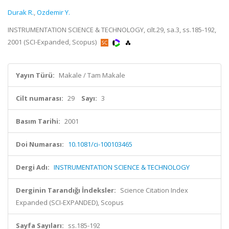
Durak R.
,
Ozdemir Y.
INSTRUMENTATION SCIENCE & TECHNOLOGY, cilt.29, sa.3, ss.185-192,
2001 (SCI-Expanded, Scopus)
Yayın Türü:
Makale / Tam Makale
Cilt numarası:
29
Sayı:
3
Basım Tarihi:
2001
Doi Numarası:
10.1081/ci-100103465
Dergi Adı:
INSTRUMENTATION SCIENCE & TECHNOLOGY
Derginin Tarandığı İndeksler:
Science Citation Index
Expanded (SCI-EXPANDED), Scopus
Sayfa Sayıları:
ss.185-192