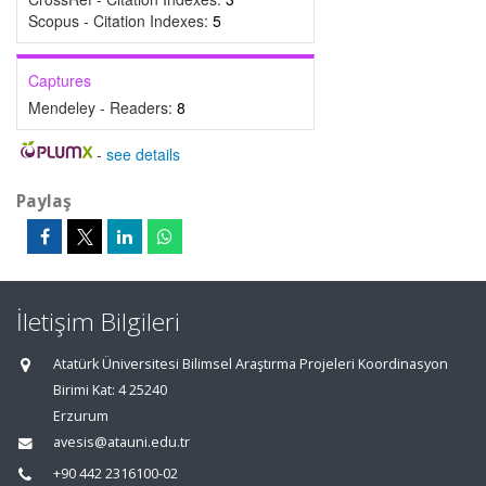
Scopus - Citation Indexes:
5
Captures
Mendeley - Readers:
8
-
see details
Paylaş
İletişim Bilgileri
Atatürk Üniversitesi Bilimsel Araştırma Projeleri Koordinasyon
Birimi Kat: 4 25240
Erzurum
avesis@atauni.edu.tr
+90 442 2316100-02