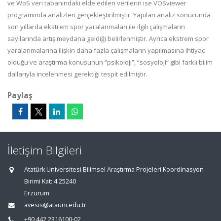
ve WoS veri tabanındaki elde edilen verilerin ise VOSviewer
programında analizleri gerçekleştirilmiştir. Yapılan analiz sonucunda
son yıllarda ekstrem spor yaralanmaları ile ilgili çalışmaların
sayılarında artış meydana geldiği belirlenmiştir. Ayrıca ekstrem spor
yaralanmalarına ilişkin daha fazla çalışmaların yapılmasına ihtiyaç
olduğu ve araştırma konusunun “psikoloji”, “sosyoloji” gibi farklı bilim
dallarıyla incelenmesi gerektiği tespit edilmiştir.
Paylaş
İletişim Bilgileri
Atatürk Üniversitesi Bilimsel Araştırma Projeleri Koordinasyon
Birimi Kat: 4 25240
Erzurum
avesis@atauni.edu.tr
+90 442 2316100-02