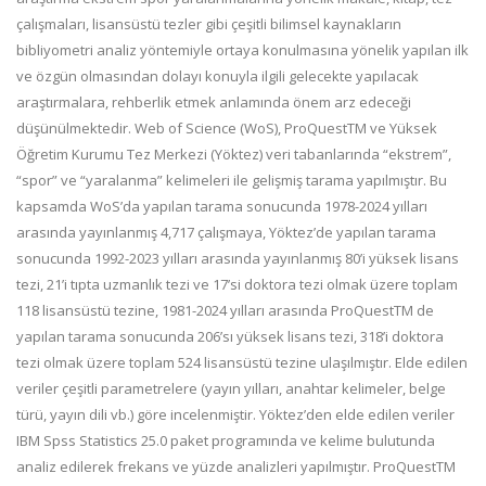
çalışmaları, lisansüstü tezler gibi çeşitli bilimsel kaynakların
bibliyometri analiz yöntemiyle ortaya konulmasına yönelik yapılan ilk
ve özgün olmasından dolayı konuyla ilgili gelecekte yapılacak
araştırmalara, rehberlik etmek anlamında önem arz edeceği
düşünülmektedir. Web of Science (WoS), ProQuestTM ve Yüksek
Öğretim Kurumu Tez Merkezi (Yöktez) veri tabanlarında “ekstrem”,
“spor” ve “yaralanma” kelimeleri ile gelişmiş tarama yapılmıştır. Bu
kapsamda WoS’da yapılan tarama sonucunda 1978-2024 yılları
arasında yayınlanmış 4,717 çalışmaya, Yöktez’de yapılan tarama
sonucunda 1992-2023 yılları arasında yayınlanmış 80’i yüksek lisans
tezi, 21’i tıpta uzmanlık tezi ve 17’si doktora tezi olmak üzere toplam
118 lisansüstü tezine, 1981-2024 yılları arasında ProQuestTM de
yapılan tarama sonucunda 206’sı yüksek lisans tezi, 318’i doktora
tezi olmak üzere toplam 524 lisansüstü tezine ulaşılmıştır. Elde edilen
veriler çeşitli parametrelere (yayın yılları, anahtar kelimeler, belge
türü, yayın dili vb.) göre incelenmiştir. Yöktez’den elde edilen veriler
IBM Spss Statistics 25.0 paket programında ve kelime bulutunda
analiz edilerek frekans ve yüzde analizleri yapılmıştır. ProQuestTM