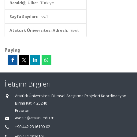
Basıldığı Ülke:
Türkiye
Sayfa Sayıları:
ss.1
Atatürk Üniversitesi Adresli:
Evet
Paylaş
İletişim Bilgileri
Atatürk Üniversitesi Bilimsel Araştırma Projeleri Koordinasyon
Birimi Kat: 4 25240
Erzurum
avesis@atauni.edu.tr
+90 442 2316100-02
+90 442 2316104