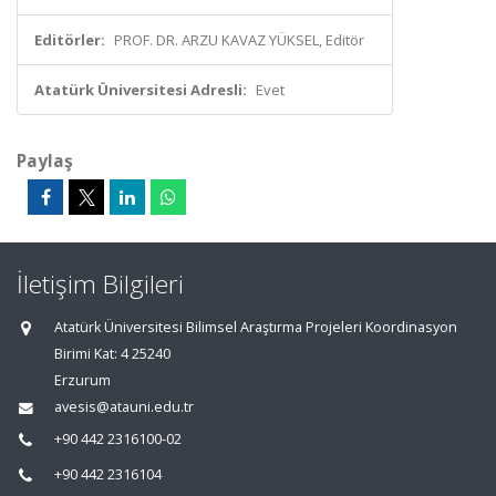
Editörler:
PROF. DR. ARZU KAVAZ YÜKSEL, Editör
Atatürk Üniversitesi Adresli:
Evet
Paylaş
İletişim Bilgileri
Atatürk Üniversitesi Bilimsel Araştırma Projeleri Koordinasyon
Birimi Kat: 4 25240
Erzurum
avesis@atauni.edu.tr
+90 442 2316100-02
+90 442 2316104