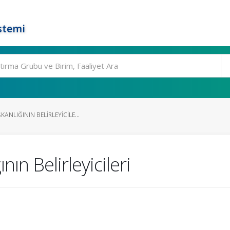
stemi
ANLIĞININ BELIRLEYICILE...
ın Belirleyicileri