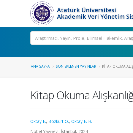
Atatürk Üniversitesi
Akademik Veri Yönetim Si
Ara
ANA SAYFA
SON EKLENEN YAYINLAR
KITAP OKUMA ALIŞK
Kitap Okuma Alışkanlığın
Oktay E.
,
Bozkurt O.
,
Oktay E. H.
Nobel Yayınevi, İstanbul, 2024