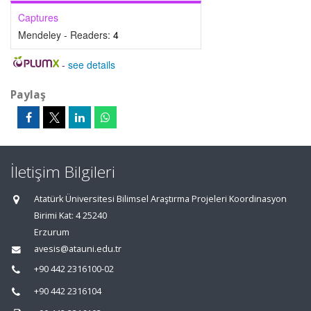
Captures
Mendeley - Readers:
4
-
see details
Paylaş
İletişim Bilgileri
Atatürk Üniversitesi Bilimsel Araştırma Projeleri Koordinasyon
Birimi Kat: 4 25240
Erzurum
avesis@atauni.edu.tr
+90 442 2316100-02
+90 442 2316104