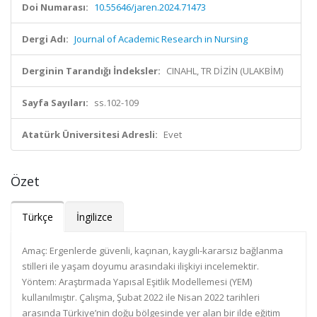
Doi Numarası:
10.55646/jaren.2024.71473
Dergi Adı:
Journal of Academic Research in Nursing
Derginin Tarandığı İndeksler:
CINAHL, TR DİZİN (ULAKBİM)
Sayfa Sayıları:
ss.102-109
Atatürk Üniversitesi Adresli:
Evet
Özet
Türkçe
İngilizce
Amaç: Ergenlerde güvenli, kaçınan, kaygılı-kararsız bağlanma
stilleri ile yaşam doyumu arasındaki ilişkiyi incelemektir.
Yöntem: Araştırmada Yapısal Eşitlik Modellemesi (YEM)
kullanılmıştır. Çalışma, Şubat 2022 ile Nisan 2022 tarihleri
arasında Türkiye’nin doğu bölgesinde yer alan bir ilde eğitim