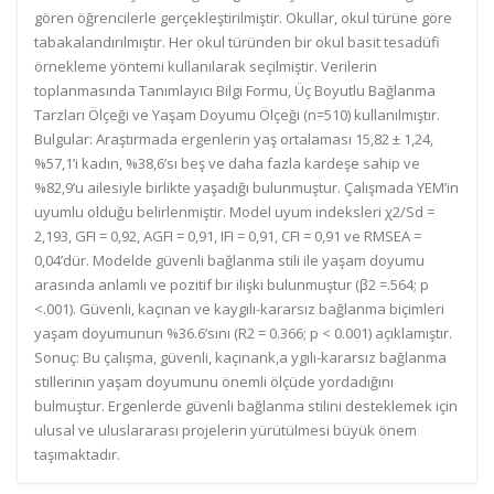
gören öğrencilerle gerçekleştirilmiştir. Okullar, okul türüne göre
tabakalandırılmıştır. Her okul türünden bir okul basit tesadüfi
örnekleme yöntemi kullanılarak seçilmiştir. Verilerin
toplanmasında Tanımlayıcı Bilgi Formu, Üç Boyutlu Bağlanma
Tarzları Ölçeği ve Yaşam Doyumu Ölçeği (n=510) kullanılmıştır.
Bulgular: Araştırmada ergenlerin yaş ortalaması 15,82 ± 1,24,
%57,1’i kadın, %38,6’sı beş ve daha fazla kardeşe sahip ve
%82,9’u ailesiyle birlikte yaşadığı bulunmuştur. Çalışmada YEM’in
uyumlu olduğu belirlenmiştir. Model uyum indeksleri χ2/Sd =
2,193, GFI = 0,92, AGFI = 0,91, IFI = 0,91, CFI = 0,91 ve RMSEA =
0,04’dür. Modelde güvenli bağlanma stili ile yaşam doyumu
arasında anlamlı ve pozitif bir ilişki bulunmuştur (β2 =.564; p
<.001). Güvenli, kaçınan ve kaygılı-kararsız bağlanma biçimleri
yaşam doyumunun %36.6’sını (R2 = 0.366; p < 0.001) açıklamıştır.
Sonuç: Bu çalışma, güvenli, kaçınank,a ygılı-kararsız bağlanma
stillerinin yaşam doyumunu önemli ölçüde yordadığını
bulmuştur. Ergenlerde güvenli bağlanma stilini desteklemek için
ulusal ve uluslararası projelerin yürütülmesi büyük önem
taşımaktadır.