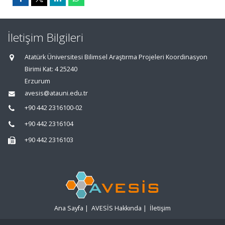
İletişim Bilgileri
Atatürk Üniversitesi Bilimsel Araştırma Projeleri Koordinasyon
Birimi Kat: 4 25240
Erzurum
avesis@atauni.edu.tr
+90 442 2316100-02
+90 442 2316104
+90 442 2316103
Ana Sayfa
|
AVESİS Hakkında
|
İletişim