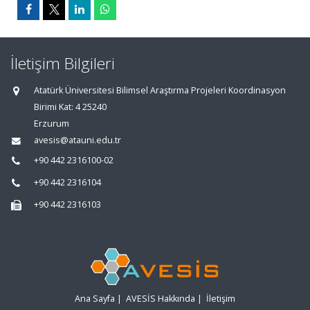
İletişim Bilgileri
Atatürk Üniversitesi Bilimsel Araştırma Projeleri Koordinasyon
Birimi Kat: 4 25240
Erzurum
avesis@atauni.edu.tr
+90 442 2316100-02
+90 442 2316104
+90 442 2316103
Ana Sayfa
|
AVESİS Hakkında
|
İletişim