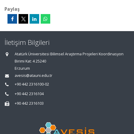
Paylaş
İletişim Bilgileri
Atatürk Üniversitesi Bilimsel Araştırma Projeleri Koordinasyon
Birimi Kat: 4 25240
Erzurum
avesis@atauni.edu.tr
+90 442 2316100-02
+90 442 2316104
+90 442 2316103