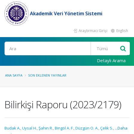
Akademik Veri Yönetim Sistemi
Araştırmacı Girişi
English
Ara
Detaylı Arama
ANA SAYFA
SON EKLENEN YAYINLAR
Bilirkişi Raporu (2023/2179)
Budak A.
,
Uysal H.
,
Şahin R.
,
Bingöl A. F.
,
Düzgün O. A.
,
Çelik S.
,
...Daha