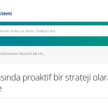
stemi
NYASINDA PROAKTIF BIR STR...
a proaktif bir strateji olara
e