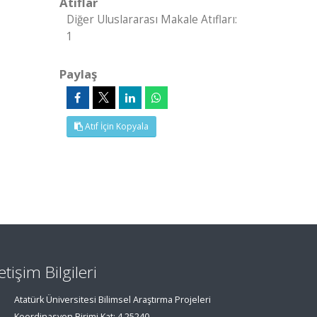
Atıflar
Diğer Uluslararası Makale Atıfları:
1
Paylaş
Atıf İçin Kopyala
letişim Bilgileri
Atatürk Üniversitesi Bilimsel Araştırma Projeleri
Koordinasyon Birimi Kat: 4 25240