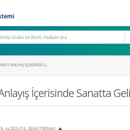
stemi
IST ANLAYIŞ İÇERISINDE S...
layış İçerisinde Sanatta Geli
.19, ss.202-213, 2024 (TRDizin)