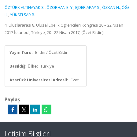
ÖZTÜRK ALTINAYAK S.
,
ÖZORHAN E. Y.
,
EJDER APAY S.
,
ÖZKAN H.
,
ÖĞE
H.
,
YÜKSELŞAR B.
4. Uluslararası 8. Ulusal Ebelik Öğrencileri Kongresi 20 – 22 Nisan
2017 İstanbul, Türkiye, 20 - 22 Nisan 2017, (Özet Bildiri)
Yayın Türü:
Bildiri / Özet Bildiri
Basıldığı Ülke:
Türkiye
Atatürk Üniversitesi Adresli:
Evet
Paylaş
İletişim Bilgileri