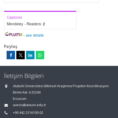
Captures
Mendeley - Readers:
2
-
see details
Paylaş
İletişim Bilgileri
Atatürk Üniversitesi Bilimsel Araştırma Projeleri Koordinasyon
Birimi Kat: 4 25240
Erzurum
avesis@atauni.edu.tr
+90 442 2316100-02