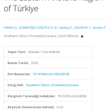
of Türkiye
YARALI O.
,
GÜNDOĞDU ÖĞÜTLÜ Ö. B.
,
Sarıtaş S.
,
GÜLER M. C.
,
Keskin F.
Southern Clinics of Istanbul Eurasia, 2024 (TRDizin)
Yayın Türü:
Makale / Tam Makale
Basım Tarihi:
2024
Doi Numarası:
10.14744/scie.2024.82542
Dergi Adı:
Southern Clinics of Istanbul Eurasia
Derginin Tarandığı İndeksler:
TR DİZİN (ULAKBİM)
Atatürk Üniversitesi Adresli:
Evet