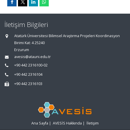
İletişim Bilgileri
Atatürk Üniversitesi Bilimsel Araştırma Projeleri Koordinasyon
Birimi Kat: 4 25240
Erzurum
avesis@atauni.edu.tr
+90 442 2316100-02
+90 442 2316104
+90 442 2316103
Ana Sayfa
|
AVESİS Hakkında
|
İletişim