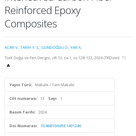
Reinforced Epoxy
Composites
ACAR V.
,
TARİH Y. S.
,
GÜNDOĞDU Ö.
,
YAR A.
Türk Doğa ve Fen Dergisi, cilt.13, sa.1, ss.128-132, 2024 (TRDizin)
Yayın Türü:
Makale / Tam Makale
Cilt numarası:
13
Sayı:
1
Basım Tarihi:
2024
Doi Numarası:
10.46810/tdfd.1401246