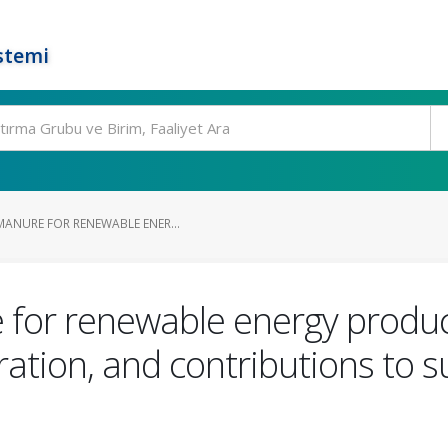
stemi
MANURE FOR RENEWABLE ENER...
 for renewable energy produc
ration, and contributions to s