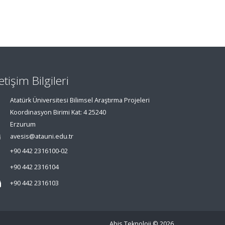
letişim Bilgileri
Atatürk Üniversitesi Bilimsel Araştırma Projeleri
Koordinasyon Birimi Kat: 4 25240
Erzurum
avesis@atauni.edu.tr
+90 442 2316100-02
+90 442 2316104
+90 442 2316103
Abis Teknoloji
© 2026