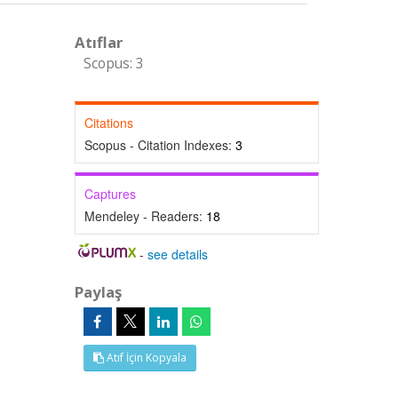
Atıflar
Scopus: 3
Citations
Scopus - Citation Indexes:
3
Captures
Mendeley - Readers:
18
-
see details
Paylaş
Atıf İçin Kopyala