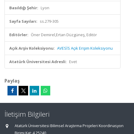
Basıldığı Şehir:
Lyon
Sayfa Sayıları:
ss.279-305
Editörler:
Öner Demirel,Ertan Düzgüneş, Editör
Açık Arşiv Koleksiyonu:
AVESİS Açık Erişim Koleksiyonu
Atatürk Üniversitesi Adresli:
Evet
Paylaş
İletişim Bilgileri
Atatürk Üniversitesi Bilimsel Araştırma Projeleri Koordinasyon
Birimi Kat: 4 25240