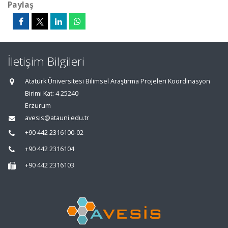
Paylaş
İletişim Bilgileri
Atatürk Üniversitesi Bilimsel Araştırma Projeleri Koordinasyon
Birimi Kat: 4 25240
Erzurum
avesis@atauni.edu.tr
+90 442 2316100-02
+90 442 2316104
+90 442 2316103