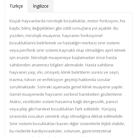
Türkçe
İngilizce
Küçük hayvanlarda nörolojik bozukluklar, motor fonksiyon, his
kaybı, bilinç değişiklikleri gibi ciddi sonuçlara yol açabilir. Bu
yüzden, nörolojik muayene, hayvanın fonksiyonel
bozukluklarını belirlemek ve hastalığın merkezi sinir sistemi
veya periferik sinir sistemi kaynaklı olup olmadığını ayırt etmek
için esastır. Nörolojik muayeneye başlamadan önce hasta
sahibinden anamnez bilgileri alınmalıdır. Hasta sahibine
hayvanın yaşı, ırkı, cinsiyeti, klinik belirtilerin süresi ve seyri,
travma, toksin ve enfeksiyon geçmişi hakkında sorular
sorulmaktadır. Sonraki aşamada genel klinik muayene yapılır.
Genel muayenede hayvanın serbest hareketleri gözlemlenir.
Ataksi, vestibüler sistem hasarına bağlı dengesizlik, parezi
veya pleji gibi hareket bozuklukları fark edilebilir. Yürüyüş
sırasında vücudun simetrik olup olmadığına dikkat edilmelidir.
Sinir sistemi bozuklukları bazen diğer sistemlerle ilişkili olabilir,
bu nedenle kardiyovasküler, solunum, gastrointestinal