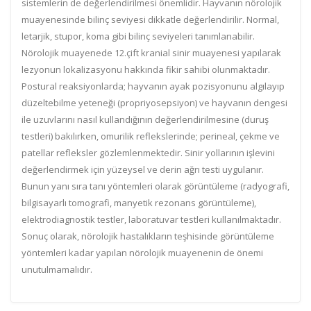
sistemlerin de değerlendirilmesi önemlidir. Hayvanın nörolojik
muayenesinde bilinç seviyesi dikkatle değerlendirilir. Normal,
letarjik, stupor, koma gibi bilinç seviyeleri tanımlanabilir.
Nörolojik muayenede 12.çift kranial sinir muayenesi yapılarak
lezyonun lokalizasyonu hakkında fikir sahibi olunmaktadır.
Postural reaksiyonlarda; hayvanın ayak pozisyonunu algılayıp
düzeltebilme yeteneği (propriyosepsiyon) ve hayvanın dengesi
ile uzuvlarını nasıl kullandığının değerlendirilmesine (duruş
testleri) bakılırken, omurilik reflekslerinde; perineal, çekme ve
patellar refleksler gözlemlenmektedir. Sinir yollarının işlevini
değerlendirmek için yüzeysel ve derin ağrı testi uygulanır.
Bunun yanı sıra tanı yöntemleri olarak görüntüleme (radyografi,
bilgisayarlı tomografi, manyetik rezonans görüntüleme),
elektrodiagnostik testler, laboratuvar testleri kullanılmaktadır.
Sonuç olarak, nörolojik hastalıkların teşhisinde görüntüleme
yöntemleri kadar yapılan nörolojik muayenenin de önemi
unutulmamalıdır.