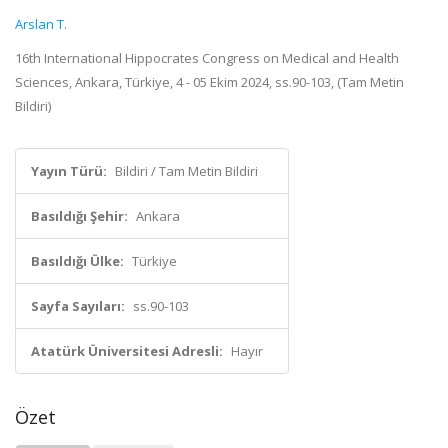
Arslan T.
16th International Hippocrates Congress on Medical and Health
Sciences, Ankara, Türkiye, 4 - 05 Ekim 2024, ss.90-103, (Tam Metin
Bildiri)
Yayın Türü:
Bildiri / Tam Metin Bildiri
Basıldığı Şehir:
Ankara
Basıldığı Ülke:
Türkiye
Sayfa Sayıları:
ss.90-103
Atatürk Üniversitesi Adresli:
Hayır
Özet