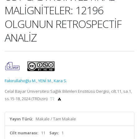
MALİGNİTELER: 12196
OLGUNUN RETROSPECTİF
ANALİZ
Fakirullahoğlu M.
,
YENİ M.
,
Kara S.
Celal Bayar Üniversitesi Sağlık Bilimleri Enstitüsü Dergisi, cilt.11, sa.1,
ss.15-18, 2024 (TRDizin)
Yayın Türü:
Makale / Tam Makale
Cilt numarası:
11
Sayı:
1