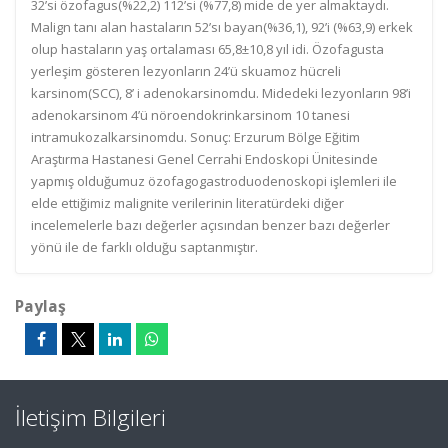
32’si özofagus(%22,2) 112’si (%77,8) mide de yer almaktaydı.
Malign tanı alan hastaların 52’sı bayan(%36,1), 92’i (%63,9) erkek
olup hastaların yaş ortalaması 65,8±10,8 yıl idi. Özofagusta
yerleşim gösteren lezyonların 24’ü skuamoz hücreli
karsinom(SCC), 8’ i adenokarsinomdu. Midedeki lezyonların 98’i
adenokarsinom 4’ü nöroendokrinkarsinom 10 tanesi
intramukozalkarsinomdu. Sonuç: Erzurum Bölge Eğitim
Araştırma Hastanesi Genel Cerrahi Endoskopi Ünitesinde
yapmış olduğumuz özofagogastroduodenoskopi işlemleri ile
elde ettiğimiz malignite verilerinin literatürdeki diğer
incelemelerle bazı değerler açısından benzer bazı değerler
yönü ile de farklı olduğu saptanmıştır.
Paylaş
İletişim Bilgileri