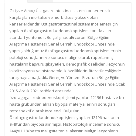
Giriş ve Amaç: Üst gastrointestinal sistem kanserleri sık
karşılaşılan mortalite ve morbiditesi yüksek olan
kanserlerdendir. Üst gastrointestinal sistem incelemesi için
yapılan özofagogastroduodenoskopi işlemi tanıda altın
standart yöntemdir. Bu çalışmadaErzurum Bölge Eğitim
Araştırma Hastanesi Genel Cerrahi Endoskopi Ünitesinde
yapmış olduğumuz özofagogastroduodenoskopi işlemlerinin
patoloji sonuçlarını ve sonucu malign olarak raporlanmış
hastaların başvuru şikayetleri, demografik özellikleri, lezyonun
lokalizasyonu ve histopatolojik özelliklerini literatür eşliğinde
tartışmayı amaçladık. Gereç ve Yöntem: Erzurum Bölge Eğitim
Araştırma Hastanesi Genel Cerrahi Endoskopi Ünitesinde Ocak
2015-Aralık 2021 tarihleri arasında
özofagogastroduodenoskopi işlemi yapılan 12196 hasta ve bu
hasta grubundan alınan biyopsi materyallerinin sonuçları
retrospektif olarak incelendi. Bulgular:
Özofagogastroduodenoskopi işlemi yapılan 12196 hastanın
%49’undan biyopsi alınmıştır. Histopatolojik inceleme sonucu
144(%1.18) hasta malignite tanısı almıştır. Malign lezyonların