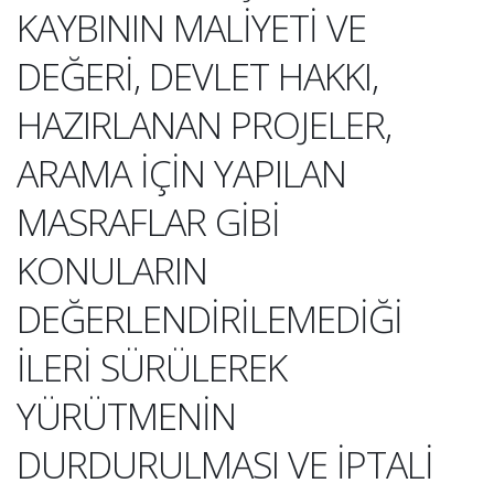
KAYBININ MALİYETİ VE
DEĞERİ, DEVLET HAKKI,
HAZIRLANAN PROJELER,
ARAMA İÇİN YAPILAN
MASRAFLAR GİBİ
KONULARIN
DEĞERLENDİRİLEMEDİĞİ
İLERİ SÜRÜLEREK
YÜRÜTMENİN
DURDURULMASI VE İPTALİ