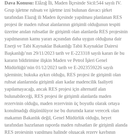
Dava Konusu:
Elâzığ İli, Maden İlçesinde Sicil:544 sayılı IV.
Grup işletme ruhsatı ve işletme izni bulunan davacı şirket
tarafından Elazığ ili Maden ilçesinde yapılması planlanan RES
projesi ile maden ruhsat alanlarının girişimli olduğunun tespiti
üzerine anılan ruhsatlar ile girişimli olan alanlarda RES projesinin
yapılmasının kamu yararı açısından daha uygun olduğuna dair
Enerji ve Tabi Kaynaklar Bakanlığı Tabii Kaynaklar Dairesi
Başkanlığı’nın 29/11/2023 tarih ve E-223318 sayılı kararı ile bu
kararın bildirimine ilişkin Maden ve Petrol İşleri Genel
Müdürlüğü’nün 01/12/2023 tarih ve E-2023559226 sayılı
işleminin; hukuka aykırı olduğu, RES projesi ile girişimli olan
ruhsat alanlarında girişimli alan kadar madencilik faaliyeti
yapılamayacağı, ancak RES projesi için alternatif alan
bulunabileceği, RES projesi ile girişimli alanlarda maden
rezervinin olduğu, maden rezervinin üç boyutlu olarak ortaya
konulmadığı düşünülüyor ise bu durumda karar verecek olan
makamın Bakanlık değil, Genel Müdürlük olduğu, heyet
tarafından hazırlanan raporda maden ruhsatları ile girişimli alanda
RES projesinin yapılması halinde oluşacak rezerv kaybının