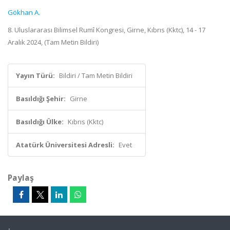
Gökhan A.
8. Uluslararası Bilimsel Rumî Kongresi, Girne, Kıbrıs (Kktc), 14 - 17
Aralık 2024, (Tam Metin Bildiri)
Yayın Türü:
Bildiri / Tam Metin Bildiri
Basıldığı Şehir:
Girne
Basıldığı Ülke:
Kıbrıs (Kktc)
Atatürk Üniversitesi Adresli:
Evet
Paylaş