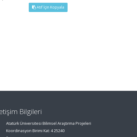
Atıf İçin Kopyala
letişim Bilgileri
Atatürk Üniversitesi Bilimsel Araştırma Projeleri
Koordinasyon Birimi Kat: 4 25240