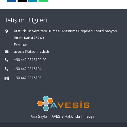
İletişim Bilgileri
Atatürk Üniversitesi Bilimsel Araştırma Projeleri Koordinasyon
Birimi Kat: 4 25240
Erzurum
avesis@atauni.edu.tr
+90 442 2316100-02
+90 442 2316104
+90 442 2316103
Ana Sayfa
|
AVESİS Hakkında
|
İletişim