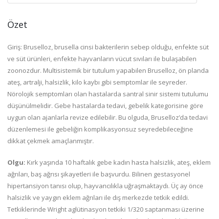
Özet
Giriş: Bruselloz, brusella cinsi bakterilerin sebep olduğu, enfekte süt
ve süt ürünleri, enfekte hayvanların vücut sıvıları ile bulaşabilen
zoonozdur. Multisistemik bir tutulum yapabilen Bruselloz, ön planda
ateş, artralji, halsizlik, kilo kaybı gibi semptomlar ile seyreder.
Nörolojik semptomları olan hastalarda santral sinir sistemi tutulumu
düşünülmelidir. Gebe hastalarda tedavi, gebelik kategorisine göre
uygun olan ajanlarla revize edilebilir. Bu olguda, Bruselloz’da tedavi
düzenlemesi ile gebeliğin komplikasyonsuz seyredebileceğine
dikkat çekmek amaçlanmıştır.
Olgu:
Kırk yaşında 10 haftalık gebe kadın hasta halsizlik, ateş, eklem
ağrıları, baş ağrısı şikayetleri ile başvurdu. Bilinen gestasyonel
hipertansiyon tanısı olup, hayvancılıkla uğraşmaktaydı. Üç ay önce
halsizlik ve yaygın eklem ağrıları ile dış merkezde tetkik edildi.
Tetkiklerinde Wright aglütinasyon tetkiki 1/320 saptanması üzerine