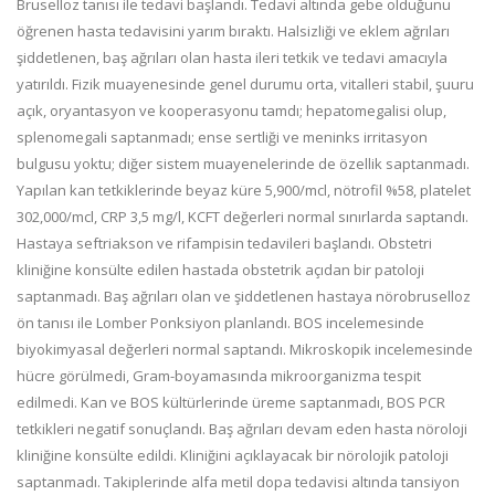
Bruselloz tanısı ile tedavi başlandı. Tedavi altında gebe olduğunu
öğrenen hasta tedavisini yarım bıraktı. Halsizliği ve eklem ağrıları
şiddetlenen, baş ağrıları olan hasta ileri tetkik ve tedavi amacıyla
yatırıldı. Fizik muayenesinde genel durumu orta, vitalleri stabil, şuuru
açık, oryantasyon ve kooperasyonu tamdı; hepatomegalisi olup,
splenomegali saptanmadı; ense sertliği ve meninks irritasyon
bulgusu yoktu; diğer sistem muayenelerinde de özellik saptanmadı.
Yapılan kan tetkiklerinde beyaz küre 5,900/mcl, nötrofil %58, platelet
302,000/mcl, CRP 3,5 mg/l, KCFT değerleri normal sınırlarda saptandı.
Hastaya seftriakson ve rifampisin tedavileri başlandı. Obstetri
kliniğine konsülte edilen hastada obstetrik açıdan bir patoloji
saptanmadı. Baş ağrıları olan ve şiddetlenen hastaya nörobruselloz
ön tanısı ile Lomber Ponksiyon planlandı. BOS incelemesinde
biyokimyasal değerleri normal saptandı. Mikroskopik incelemesinde
hücre görülmedi, Gram-boyamasında mikroorganizma tespit
edilmedi. Kan ve BOS kültürlerinde üreme saptanmadı, BOS PCR
tetkikleri negatif sonuçlandı. Baş ağrıları devam eden hasta nöroloji
kliniğine konsülte edildi. Kliniğini açıklayacak bir nörolojik patoloji
saptanmadı. Takiplerinde alfa metil dopa tedavisi altında tansiyon